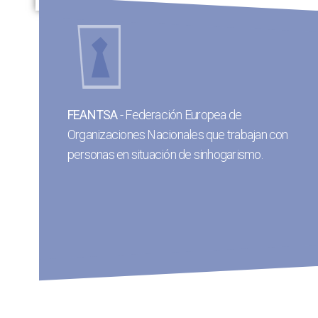
alcance europeo
Es la única organización con
que trabaja exclusivamente para la
erradicación del sinhogarismo. Se fundó hace
más de 30 años y hoy cuenta con más de 130
FEANTSA
- Federación Europea de
organizaciones miembro de 30 países,
Organizaciones Nacionales que trabajan con
incluyendo los 28 Estados Miembros.
personas en situación de sinhogarismo.
Web