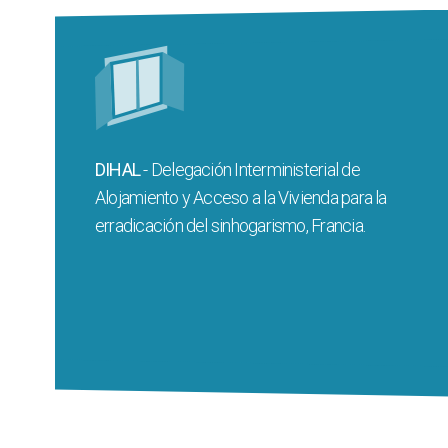
Creada en 2010, es responsable de la
implementación de la política pública sobre
alojamiento, acceso a la vivienda y retención
de vivienda para personas en situación de
DIHAL
- Delegación Interministerial de
sinhogarismo, con el objetivo de reducir
Alojamiento y Acceso a la Vivienda para la
significativamente el número de personas
erradicación del sinhogarismo, Francia.
afectadas por este problema.
Web