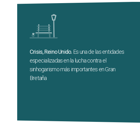
más de 50
Cuentan con una trayectoria de
, prestando servicios directamente a
años
personas en situación en sinhogarismo,
generando conocimiento a través de
Crisis, Reino Unido.
Es una de las entidades
investigaciones de alto impacto y con una
especializadas en la lucha contra el
importante labor en el ámbito de la agenda
sinhogarismo más importantes en Gran
política.
Bretaña
Web