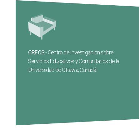
Colabora en la investigación, evaluación y
formación con organizaciones de los
sectores educativo, social y sanitario para
mejorar los programas y políticas sociales
CRECS
- Centro de Investigación sobre
para la ciudadanía, especialmente para
Servicios Educativos y Comunitarios de la
personas en situación de exclusión y,
Universidad de Ottawa, Canadá.
específicamente, afectadas por sinhogarismo.
Web