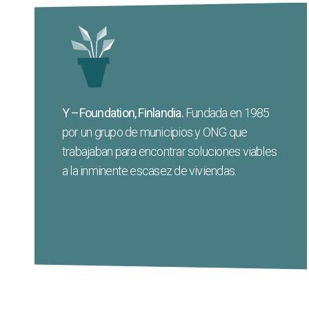
La Y-Foundation ha sido uno de los principales
defensores y desarrolladores del modelo
, proporcionando
Finlandia
Housing First en
tanto asesoramiento político directo a los
Y –Foundation, Finlandia.
Fundada en 1985
gobiernos como la coordinación de las ONG y
por un grupo de municipios y ONG que
municipios.
trabajaban para encontrar soluciones viables
a la inminente escasez de viviendas.
Web