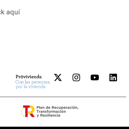
ck
aquí