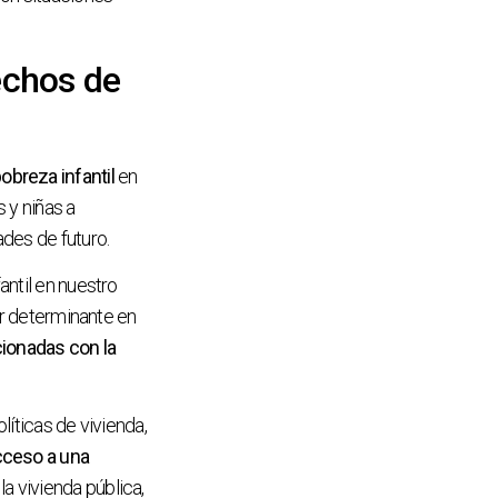
echos de
obreza infantil
en
 y niñas a
des de futuro.
antil en nuestro
or determinante en
acionadas con la
líticas de vivienda,
cceso a una
a vivienda pública,