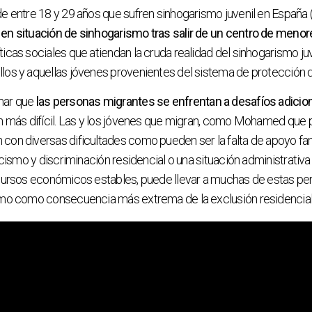
e entre 18 y 29 años que sufren sinhogarismo juvenil en España 
en situación de sinhogarismo tras salir de un centro de menor
icas sociales que atiendan la cruda realidad del sinhogarismo juv
los y aquellas jóvenes provenientes del sistema de protección
mar que
las personas migrantes se enfrentan a desafíos adicio
n más difícil. Las y los jóvenes que migran, como Mohamed que 
on diversas dificultades como pueden ser la falta de apoyo famil
acismo y discriminación residencial o una situación administrativa i
ecursos económicos estables, puede llevar a muchas de estas pe
smo como consecuencia más extrema de la exclusión residencial