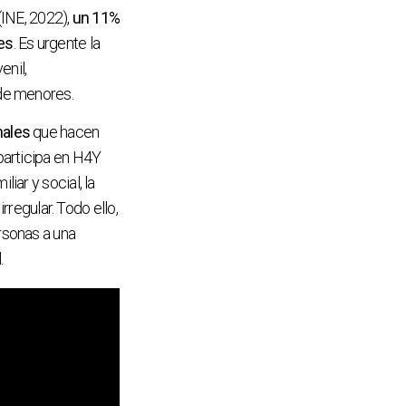
(INE, 2022),
un
11%
es
. Es urgente la
enil,
 de menores.
nales
que hacen
participa en H4Y
iar y social, la
rregular. Todo ello,
rsonas a una
.