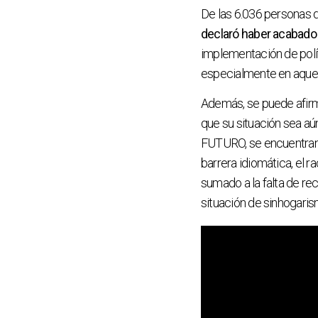
De las 6.036 personas d
declaró haber acabado 
implementación de polít
especialmente en aquel
Además, se puede afir
que su situación sea aú
FUTURO, se encuentran c
barrera idiomática, el r
sumado a la falta de r
situación de sinhogari