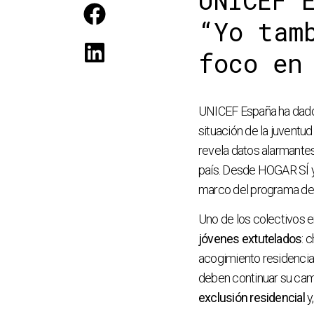
UNICEF 
“Yo tam
foco en
UNICEF España ha dado un
situación de la juventud
revela datos alarmantes
país. Desde HOGAR SÍ y
marco del programa de
Uno de los colectivos en
jóvenes extutelados
: 
acogimiento residencial
deben continuar su cami
exclusión residencial
y