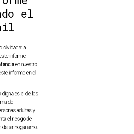
forme
ndo el
nil
 olvidada: la
 este informe
nfancia
en nuestro
ste informe en el
 digna es el de los
tema de
ersonas adultas y
nta el riesgo de
n de sinhogarismo.