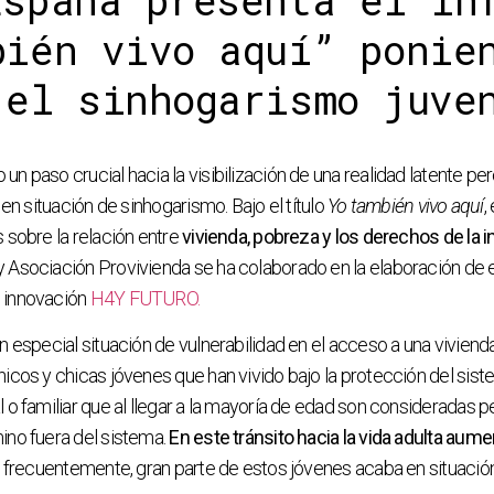
España presenta el in
bién vivo aquí” ponie
 el sinhogarismo juve
 paso crucial hacia la visibilización de una realidad latente pero
 en situación de sinhogarismo. Bajo el título
Yo también vivo aquí
,
 sobre la relación entre
vivienda, pobreza y los derechos de la i
 Asociación Provivienda se ha colaborado en la elaboración de e
 innovación
H4Y FUTURO.
 especial situación de vulnerabilidad en el acceso a una vivienda
chicos y chicas jóvenes que han vivido bajo la protección del sis
 o familiar que al llegar a la mayoría de edad son consideradas p
no fuera del sistema.
En este tránsito hacia la vida adulta aume
, frecuentemente, gran parte de estos jóvenes acaba en situació