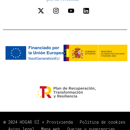
© 2024 HOGAR SÍ + Provivienda ·
Política de cookies
·
Aviso legal
·
Mapa web
·
Quejas y sugerencias
·