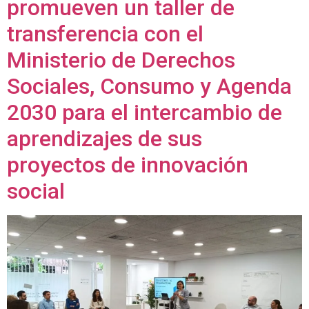
promueven un taller de
transferencia con el
Ministerio de Derechos
Sociales, Consumo y Agenda
2030 para el intercambio de
aprendizajes de sus
proyectos de innovación
social