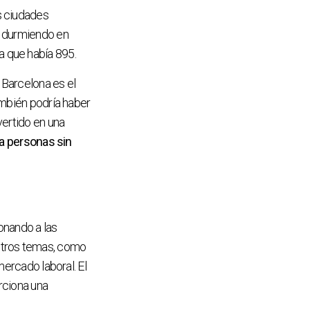
s ciudades
r durmiendo en
a que había 895.
 Barcelona es el
ambién podría haber
vertido en una
 a personas sin
onando a las
 otros temas, como
mercado laboral. El
orciona una