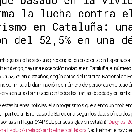
que basado en la vivi
rma la lucha contra e
rismo en Cataluña: un
ón del 52,5% en una d
 sinhogarismo ha sido una preocupación creciente en España, co
Sin embargo,
hay una excepción notable: en Cataluña, el número
 un 52,5% en diez años
, según datos del Instituto Nacional de Es
 no se limita a la disminución del número de personas en situaci
serva en una disminución en todas las franjas de edad y en amb
 estas buenas noticias, el sinhogarismo sigue siendo un problem
n particular. En el caso de Barcelona, según los datos ofrecidos 
sonas sin Hogar (XAPSLL por sus siglas en catalán) “
Diagnosi 20
na. Evolució i relació amb el mercat laboral
”, actualmente hay ce