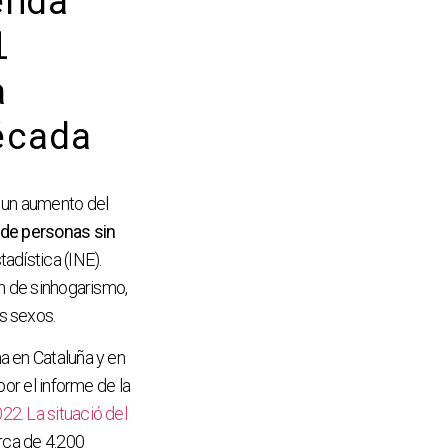
enda
l
a
écada
n un aumento del
 de personas sin
tadística (INE).
ón de sinhogarismo,
os sexos.
a en Cataluña y en
por el informe de la
22. La situació del
rca de 4.200