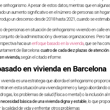
de sinhogarismo. A pesar de estos datos, mientras que en alguna
rado un aumento significativo en el número de personas sin hoga
 produjo un descenso desde 2018 hasta 2021, cuando se estimab
 de personas en situación de sinhogarismo viviendo en calle en
 conjunto de la administración y diversas organizaciones. Pero t
erspectiva hacia un
enfoque basado en la vivienda
, que se ha con
 Ajuntament de Barcelona:
cuatro de cada diez plazas de atención
en vivienda,
según el citado informe.
basado en vivienda en Barcelona
 vivienda es una estrategia que aborda el sinhogarismo proporci
tran en esta situación una vivienda primero y luego abordando
ogas, los problemas de salud (física o mental) o la inclusión al 
a necesidad básica de una vivienda digna y estable
, lo que prop
 la calidad de vida y enfrentar otros problemas.