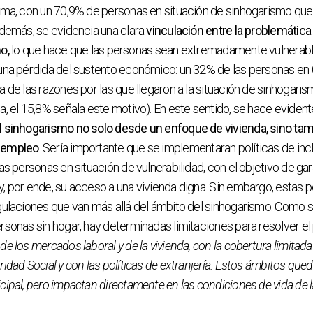
ema, con un 70,9% de personas en situación de sinhogarismo que
Además, se evidencia una clara
vinculación entre la problemática 
o,
lo que hace que las personas sean extremadamente vulnerable
 una pérdida del sustento económico: un 32% de las personas en 
a de las razones por las que llegaron a la situación de sinhogaris
a, el 15,8% señala este motivo). En este sentido, se hace evident
l sinhogarismo no solo desde un enfoque de vivienda, sino ta
y empleo
. Sería importante que se implementaran políticas de incl
as personas en situación de vulnerabilidad, con el objetivo de gar
, por ende, su acceso a una vivienda digna. Sin embargo, estas po
egulaciones que van más allá del ámbito del sinhogarismo. Como 
rsonas sin hogar, hay determinadas limitaciones para resolver el
de los mercados laboral y de la vivienda, con la cobertura limitada
idad Social y con las políticas de extranjería. Estos ámbitos qued
cipal, pero impactan directamente en las condiciones de vida de 