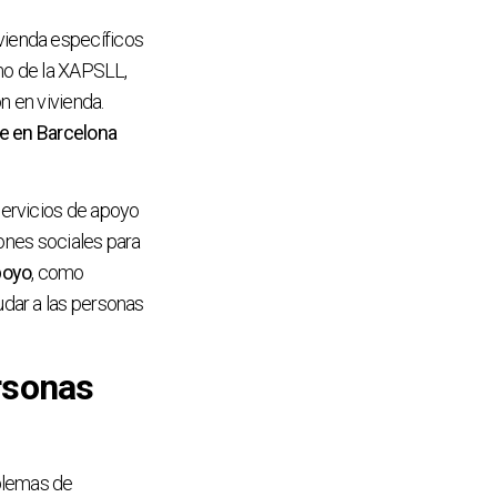
vienda específicos
smo de la XAPSLL,
n en vivienda.
ue en Barcelona
servicios de apoyo
iones sociales para
poyo
, como
dar a las personas
ersonas
oblemas de