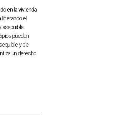
o en la vivienda
 liderando el
a asequible
cipios pueden
sequible y de
antiza un derecho