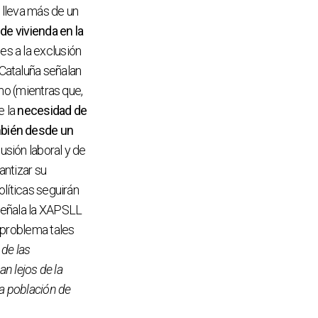
 lleva más de un
de vivienda en la
s a la exclusión
Cataluña señalan
mo (mientras que,
e la
necesidad de
mbién desde un
usión laboral y de
antizar su
líticas seguirán
señala la XAPSLL
 problema tales
 de las
an lejos de la
la población de