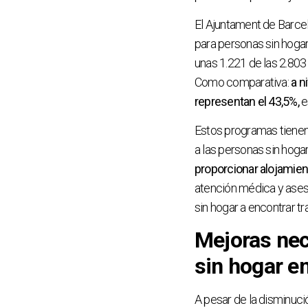
El Ajuntament de Barce
para personas sin hogar
unas 1.221 de las 2.803
Como comparativa:
a n
representan el 43,5%,
e
Estos programas tienen
a las personas sin hoga
proporcionar alojamien
atención médica y ases
sin hogar a encontrar tr
Mejoras nec
sin hogar e
A pesar de la disminuc