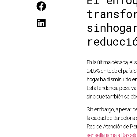
El enfo
transfo
sinhoga
reducci
En la última década, el
24,5% en todo el país. 
hogar ha disminuido en
Esta tendencia positiva
sino que también se ob
Sin embargo, a pesar de
la ciudad de Barcelona e
Red de Atención de Per
sensellarisme a Barcelo