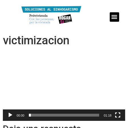
victimizacion
Reproductor
de
vídeo
00:00
01:18