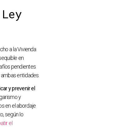
 Ley
cho a la Vivienda
asequible en
safíos pendientes
 ambas entidades.
icar y prevenir el
ogarismo y
s en el abordaje
o, según lo
tir el