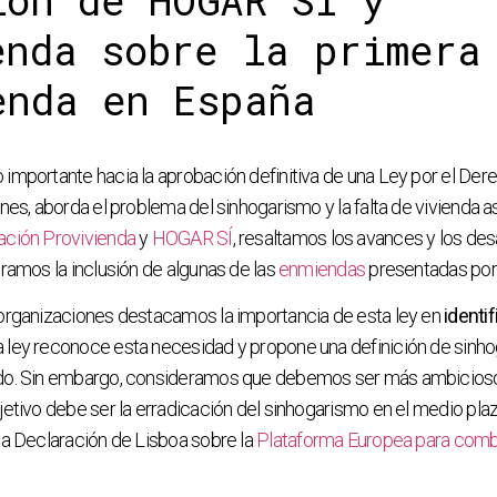
ión de HOGAR SÍ y
enda sobre la primera
enda en España
importante hacia la aprobación definitiva de una Ley por el Dere
ones, aborda el problema del sinhogarismo y la falta de vivienda 
ación Provivienda
y
HOGAR SÍ
, resaltamos los avances y los de
bramos la inclusión de algunas de las
enmiendas
presentadas por
 organizaciones destacamos la importancia de esta ley en
identif
a ley reconoce esta necesidad y propone una definición de sinh
ado. Sin embargo, consideramos que debemos ser más ambicioso
jetivo debe ser la erradicación del sinhogarismo en el medio plaz
la Declaración de Lisboa sobre la
Plataforma Europea para comba