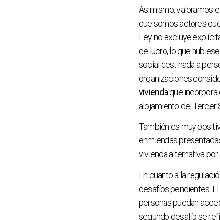
Asimismo, valoramos el 
que somos actores que 
Ley no excluye explícit
de lucro, lo que hubies
social destinada a pers
organizaciones consid
vivienda
que incorpora e
alojamiento del Tercer
También es muy positiv
enmiendas presentadas
vivienda alternativa po
En cuanto a la regulaci
desafíos pendientes. El
personas puedan acceder
segundo desafío se ref