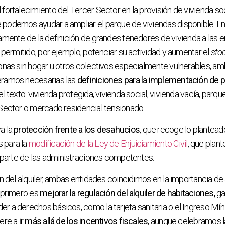
fortalecimiento del Tercer Sector en la provisión de vivienda soc
podemos ayudar a ampliar el parque de viviendas disponible. En 
amente de la definición de grandes tenedores de vivienda a las 
e permitido, por ejemplo, potenciar su actividad y aumentar el
sto
onas sin hogar u otros colectivos especialmente vulnerables, a
eramos necesarias las
definiciones para la implementación de p
l texto: vivienda protegida, vivienda social, vivienda vacía, parqu
 Sector o mercado residencial tensionado.
a la
protección frente a los desahucios
, que recoge lo plantead
 para la
modificación de la Ley de Enjuiciamiento Civil
, que plant
r parte de las administraciones competentes.
ón del alquiler, ambas entidades coincidimos en la importancia d
 primero es
mejorar la regulación del alquiler de habitaciones,
ga
 a derechos básicos, como la tarjeta sanitaria o el Ingreso Míni
iere a
ir más allá de los incentivos fiscales
, aunque celebramos 