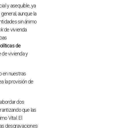
ial y asequible, ya
general, aunque la
entidades sin ánimo
ck
de vivienda
mbas
olíticas
de
e de vivienda y
o en nuestras
ea la provisión de
e abordar dos
rantizando que las
mo Vital. El
las desgravaciones