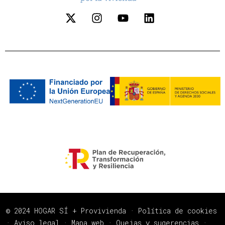
© 2024 HOGAR SÍ + Provivienda ·
Política de cookies
·
Aviso legal
·
Mapa web
·
Quejas y sugerencias
·