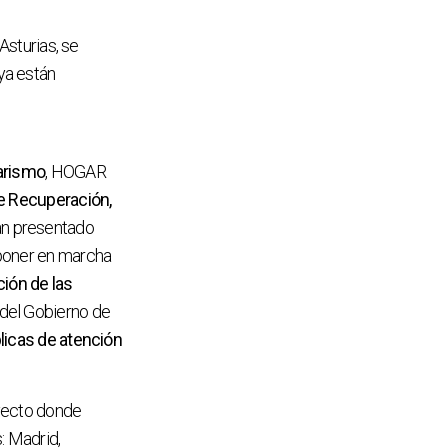
Asturias, se
ya están
arismo
, HOGAR
e Recuperación,
han presentado
 poner en marcha
ión de las
n del Gobierno de
blicas de atención
oyecto donde
: Madrid,