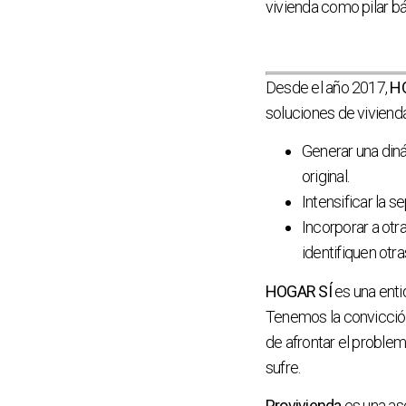
vivienda como pilar b
Desde el año 2017,
HO
soluciones de vivienda
Generar una diná
original.
Intensificar la s
Incorporar a otr
identifiquen otr
HOGAR SÍ
es una enti
Tenemos la convicción
de afrontar el problem
sufre.
Provivienda
es una as