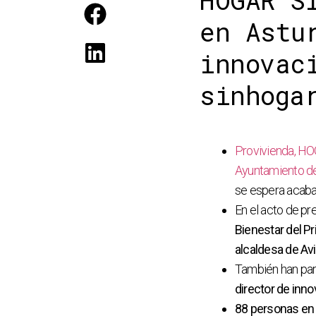
HOGAR S
en Astu
innovac
sinhoga
Provivienda,
HO
Ayuntamiento de
se espera acabar
En el acto de pr
Bienestar del Pr
alcaldesa de Avi
También han par
director de inn
88 personas en s