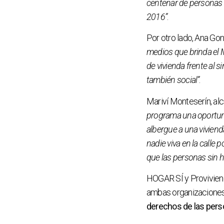
centenar de personas
2016”
.
Por otro lado, Ana Gon
medios que brinda el M
de vivienda frente al 
también social”
.
Mariví Monteserín, al
programa una oportuni
albergue a una vivie
nadie viva en la calle
que las personas sin h
HOGAR SÍ y Proviviend
ambas organizacione
derechos de las pers