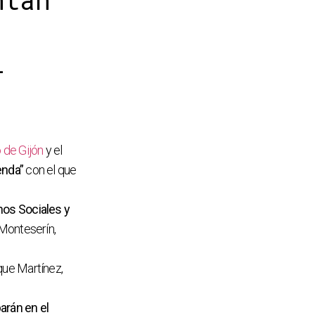
ntan
l
 de Gijón
y el
enda”
con el que
os Sociales y
 Monteserín,
ique Martínez,
arán en el