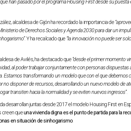
 que han pasado por el programa Housing First desde su puesta
zález, alcaldesa de Gijón ha recordado la importancia de
“aprove
inisterio de Derechos Sociales y Agenda 2030 para dar un impulso
sinhogarismo”
. Y ha recalcado que
“la innovación no puede ser solo
caldesa de Avilés, ha destacado que
“desde el primer momento vi
dad, al poder trabajar conjuntamente con personas dispuestas a 
nda. Estamos transformando un modelo que con el que debemos 
 por no disponer de recursos, desarrollando un nuevo modelo de 
ogar transiten hacia la normalidad y se eviten nuevos ingresos”
.
a desarrollan juntas desde 2017 el modelo Housing First en Es
s creen que
una vivienda digna es el punto de partida para la re
onas en situación de sinhogarismo
.