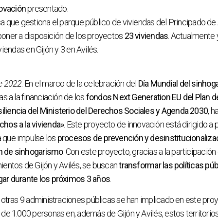
ovación
presentado.
que gestiona el parque público de viviendas del Principado de 
ner a disposición de los proyectos
23 viviendas
. Actualmente 
iendas en Gijón y 3 en Avilés.
de 2022
. En el marco de la celebración del
Día Mundial del sinhog
as a la financiación de los
fondos Next Generation EU del Plan d
liencia del Ministerio del Derechos Sociales y Agenda 2030
, 
chos a la vivienda»
. Este proyecto de innovación está dirigido a
 que impulse los
procesos de prevención y desinstitucionalizac
n de sinhogarismo
. Con este proyecto, gracias a la participació
ientos de Gijón y Avilés, se buscan
transformar las políticas pú
gar durante los próximos 3 años
.
o, otras 9 administraciones públicas se han implicado en este pr
 de 1.000 personas en, además de Gijón y Avilés, estos territorios