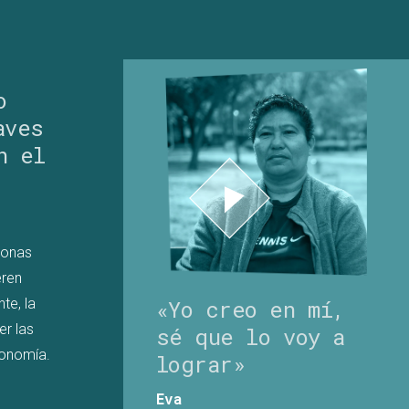
o
aves
n el
sonas
eren
«Yo creo en mí,
te, la
er las
sé que lo voy a
tonomía.
lograr»
Eva