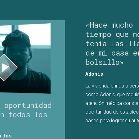
«Hace mucho
tiempo que n
tenía las ll
de mi casa e
bolsillo»
Adonis
La vivienda brinda a per
como Adonis, que requi
a oportunidad
atención médica constan
oportunidad de establec
on todos los
bases para lograr su au
»
rlos