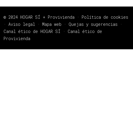
© 2024 HOGAR SÍ + Provivienda ·
Política de cookies
·
Aviso legal
·
Mapa web
·
Quejas y sugerencias
·
Canal ético de HOGAR SÍ
·
Canal ético de
Provivienda